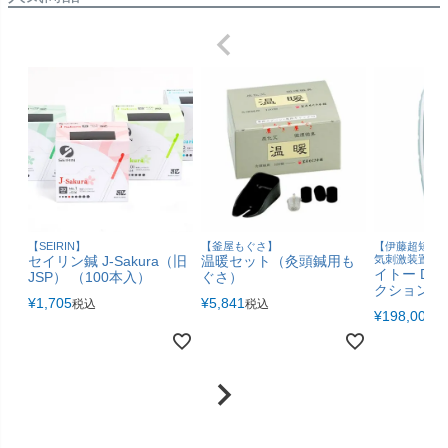
【釜屋もぐさ】
【伊藤超短波
【SEIRIN】
温暖セット（灸頭鍼用も
気刺激装置
セイリン鍼 J-Sakura（旧
イトー D fu
ぐさ）
JSP） （100本入）
クション
¥
5,841
¥
1,705
税込
税込
¥
198,000
税