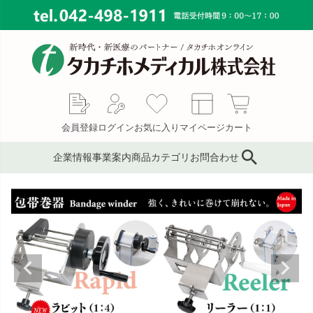
会員登録
ログイン
お気に入り
マイページ
カート
企業情報
事業案内
商品カテゴリ
お問合わせ
ブランド
鍼灸鍼・鍼用品
サプライ事業
会社概要
コンサルティング
ピンセット／ハサミ・ギ
もぐさ・温灸用品／電子
MAP
ブス剪刀
温灸器
メディカルインテリア
代表あいさつ
サージカルテープ
テーピングテープ
採用情報
サポーター
キャスト材・スプリント
材