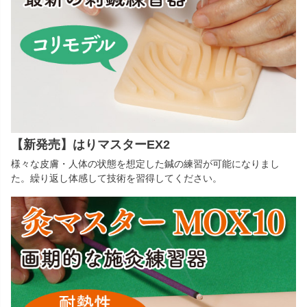
多目的マクラ・マット
カバー／シーツ／タオル
ディスポーザブルカバー
スリッパ・シューズ
ワゴン／ダストボックス
ユニフォーム／白衣
担架
杖／車いす／歩行器
ホームケア・ヘルスケア
マットレス／枕／クッシ
【新発売】はりマスターEX2
用品
ョン
様々な皮膚・人体の状態を想定した鍼の練習が可能になりまし
健康補助食品
エアクリーナー／スリッ
た。繰り返し体感して技術を習得してください。
パクリーナー
リハビリ・トレーニング
用品