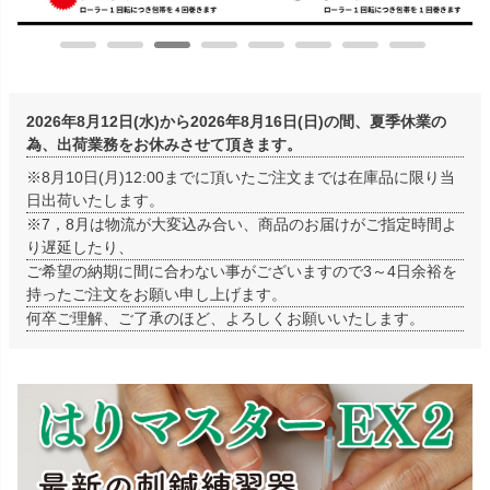
包帯
消毒用品
処置補助材
支持・固定用品
2026年8月12日(水)から2026年8月16日(日)の間、夏季休業の
副子
サポート用品
為、出荷業務をお休みさせて頂きます。
スポーツケア用品
消毒剤
※8月10日(月)12:00までに頂いたご注文までは在庫品に限り当
日出荷いたします。
消毒機器
防護具
※7，8月は物流が大変込み合い、商品のお届けがご指定時間よ
り遅延したり、
検査器具
模型
ご希望の納期に間に合わない事がございますので3～4日余裕を
持ったご注文をお願い申し上げます。
吸角療法器
マッサージ用品
何卒ご理解、ご了承のほど、よろしくお願いいたします。
冷・温感パップ用品／軟
物理療法
膏
マッサージ器
カイロプラクティック
テーブル・ベッド
チェアー