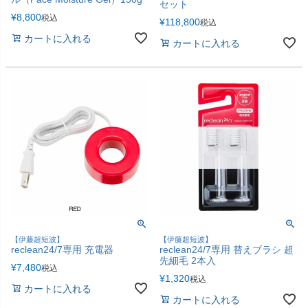
セット
¥
8,800
税込
¥
118,800
税込
カートに入れる
カートに入れる
【伊藤超短波】
【伊藤超短波】
reclean24/7専用 充電器
reclean24/7専用 替えブラシ 超
先細毛 2本入
¥
7,480
税込
¥
1,320
税込
カートに入れる
カートに入れる