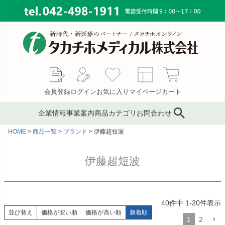
会員登録
ログイン
お気に入り
マイページ
カート
企業情報
事業案内
商品カテゴリ
お問合わせ
HOME
商品一覧
ブランド
伊藤超短波
ブランド
鍼灸鍼・鍼用品
サプライ事業
会社概要
コンサルティング
ピンセット／ハサミ・ギ
もぐさ・温灸用品／電子
MAP
伊藤超短波
ブス剪刀
温灸器
メディカルインテリア
代表あいさつ
サージカルテープ
テーピングテープ
採用情報
40
件中
1
-
20
件表示
サポーター
キャスト材・スプリント
並び替え
価格が安い順
価格が高い順
新着順
材
1
2