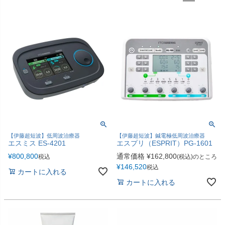
包帯
消毒用品
処置補助材
支持・固定用品
副子
サポート用品
スポーツケア用品
消毒剤
消毒機器
防護具
検査器具
模型
【伊藤超短波】低周波治療器
【伊藤超短波】鍼電極低周波治療器
吸角療法器
マッサージ用品
エスミス ES-4201
エスプリ（ESPRIT）PG-1601
¥
800,800
通常価格
¥
162,800
税込
(税込)のところ
冷・温感パップ用品／軟
物理療法
¥
146,520
税込
カートに入れる
膏
カートに入れる
マッサージ器
カイロプラクティック
テーブル・ベッド
チェアー