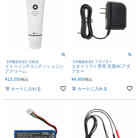
多目的マクラ・マット
カバー／シーツ／タオル
ディスポーザブルカバー
スリッパ・シューズ
ワゴン／ダストボックス
ユニフォーム／白衣
担架
杖／車いす／歩行器
ホームケア・ヘルスケア
マットレス／枕／クッシ
【伊藤超短波】化粧品
【伊藤超短波】アダプター
用品
ョン
イトーノンFコンディショニン
スタイリフト専用 充電ACアダ
グクリーム
プター
健康補助食品
エアクリーナー／スリッ
¥
13,200
¥
4,800
税込
税込
パクリーナー
カートに入れる
カートに入れる
リハビリ・トレーニング
用品