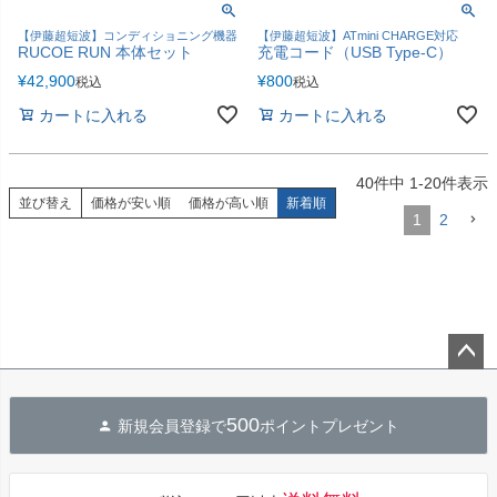
【伊藤超短波】コンディショニング機器
【伊藤超短波】ATmini CHARGE対応
RUCOE RUN 本体セット
充電コード（USB Type-C）
¥
42,900
¥
800
税込
税込
カートに入れる
カートに入れる
40
件中
1
-
20
件表示
並び替え
価格が安い順
価格が高い順
新着順
1
2
ペー
ジト
500
新規会員登録で
ポイントプレゼント
ップ
へ