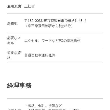
雇用形態
正社員
〒182-0036 東京都調布市飛田給1−45−4
勤務地
（京王線飛田給駅から徒歩3分）
必要なス
エクセル、ワードなどPCの基本操作
キル
必要な資
普通自動車運転免許
格
経理事務
・出納、会計、決算など