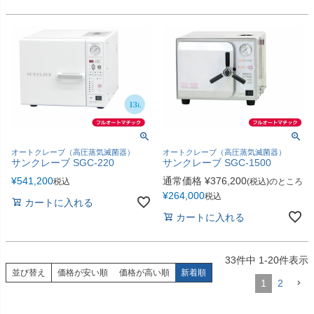
オートクレーブ（高圧蒸気滅菌器）
オートクレーブ（高圧蒸気滅菌器）
サンクレーブ SGC-220
サンクレーブ SGC-1500
¥
541,200
通常価格
¥
376,200
税込
(税込)のところ
¥
264,000
税込
カートに入れる
カートに入れる
33
件中
1
-
20
件表示
並び替え
価格が安い順
価格が高い順
新着順
1
2