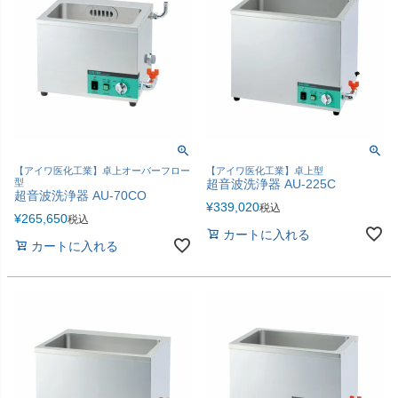
多目的マクラ・マット
カバー／シーツ／タオル
ディスポーザブルカバー
スリッパ・シューズ
ワゴン／ダストボックス
ユニフォーム／白衣
担架
杖／車いす／歩行器
ホームケア・ヘルスケア
マットレス／枕／クッシ
【アイワ医化工業】卓上オーバーフロー
【アイワ医化工業】卓上型
型
超音波洗浄器 AU-225C
用品
ョン
超音波洗浄器 AU-70CO
¥
339,020
税込
¥
265,650
税込
健康補助食品
エアクリーナー／スリッ
カートに入れる
パクリーナー
カートに入れる
リハビリ・トレーニング
用品