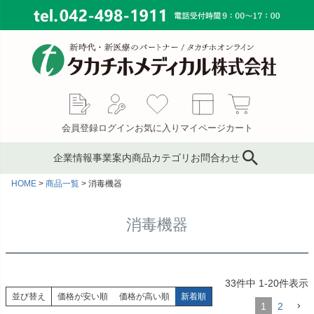
会員登録
ログイン
お気に入り
マイページ
カート
企業情報
事業案内
商品カテゴリ
お問合わせ
HOME
商品一覧
消毒機器
ブランド
鍼灸鍼・鍼用品
サプライ事業
会社概要
コンサルティング
ピンセット／ハサミ・ギ
もぐさ・温灸用品／電子
MAP
消毒機器
ブス剪刀
温灸器
メディカルインテリア
代表あいさつ
サージカルテープ
テーピングテープ
採用情報
33
件中
1
-
20
件表示
サポーター
キャスト材・スプリント
並び替え
価格が安い順
価格が高い順
新着順
材
1
2