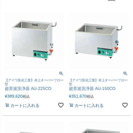
包帯
消毒用品
処置補助材
支持・固定用品
副子
サポート用品
スポーツケア用品
消毒剤
消毒機器
防護具
検査器具
模型
【アイワ医化工業】卓上オーバーフロー
【アイワ医化工業】卓上オーバーフロー
吸角療法器
マッサージ用品
型
型
超音波洗浄器 AU-225CO
超音波洗浄器 AU-150CO
冷・温感パップ用品／軟
物理療法
¥
389,620
¥
351,670
税込
税込
膏
カートに入れる
カートに入れる
マッサージ器
カイロプラクティック
テーブル・ベッド
チェアー