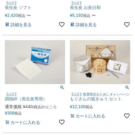
【山正】
【山正】
長生灸 ソフト
長生灸 お灸日和
¥
2,420
〜
¥
5,192
〜
税込
税込
詳細を見る
詳細を見る
【山正】
【山正】数量限定おためしキャンペーン
調熱絆（長生灸専用）
もぐさんの箱きゅう セット
通常価格
¥
440
¥
12,100
(税込)のところ
税込
¥
308
税込
カートに入れる
カートに入れる