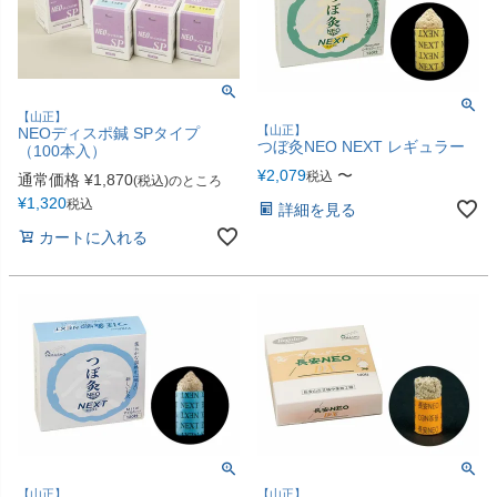
【山正】
【山正】
NEOディスポ鍼 SPタイプ
つぼ灸NEO NEXT レギュラー
（100本入）
¥
2,079
〜
税込
通常価格
¥
1,870
(税込)のところ
¥
1,320
税込
詳細を見る
カートに入れる
【山正】
【山正】