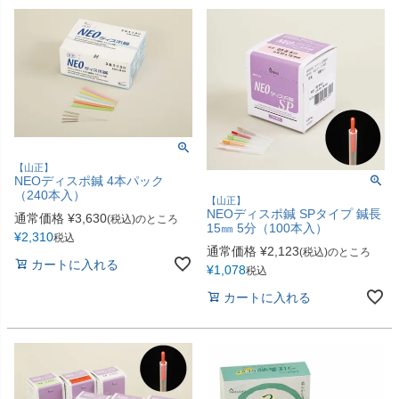
多目的マクラ・マット
カバー／シーツ／タオル
ディスポーザブルカバー
スリッパ・シューズ
ワゴン／ダストボックス
ユニフォーム／白衣
担架
杖／車いす／歩行器
【山正】
ホームケア・ヘルスケア
マットレス／枕／クッシ
NEOディスポ鍼 4本パック
用品
ョン
（240本入）
【山正】
NEOディスポ鍼 SPタイプ 鍼長
通常価格
¥
3,630
(税込)のところ
健康補助食品
エアクリーナー／スリッ
15㎜ 5分（100本入）
¥
2,310
税込
パクリーナー
通常価格
¥
2,123
(税込)のところ
カートに入れる
¥
1,078
税込
リハビリ・トレーニング
用品
カートに入れる