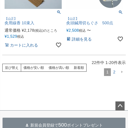
【山正】
【山正】
灸用線香 10束入
灸頭鍼用切もぐさ 500点
通常価格
¥
2,178
¥
2,508
〜
(税込)のところ
税込
¥
1,529
税込
詳細を見る
カートに入れる
22
件中
1
-
20
件表示
並び替え
価格が安い順
価格が高い順
新着順
1
2
ペー
ジト
500
新規会員登録で
ポイントプレゼント
ップ