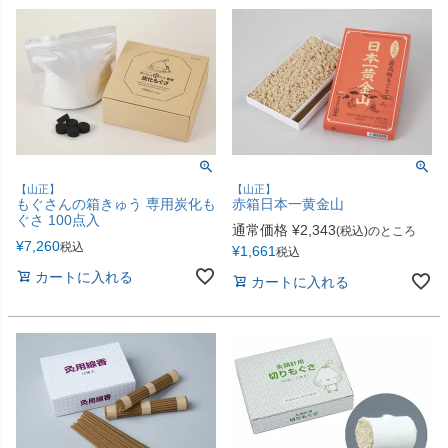
【山正】
【山正】
もぐさんの箱きゅう 専用炭化も
赤箱日本一黄金山
ぐさ 100点入
通常価格
¥
2,343
(税込)のところ
¥
7,260
税込
¥
1,661
税込
カートに入れる
カートに入れる