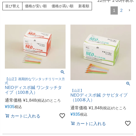
22
件中
1
-
20
件表示
並び替え
価格が安い順
価格が高い順
新着順
包帯
消毒用品
1
2
処置補助材
支持・固定用品
副子
サポート用品
スポーツケア用品
消毒剤
消毒機器
防護具
検査器具
模型
【山正】画期的なワンタッチリリース方
式
吸角療法器
マッサージ用品
NEOディスポ鍼 ワンタッチタ
【山正】
イプ（100本入）
NEOディスポ鍼 クサビタイプ
冷・温感パップ用品／軟
物理療法
（100本入）
通常価格
¥
1,848
(税込)のところ
膏
¥
935
税込
通常価格
¥
1,848
(税込)のところ
¥
935
税込
カートに入れる
マッサージ器
カイロプラクティック
カートに入れる
テーブル・ベッド
チェアー