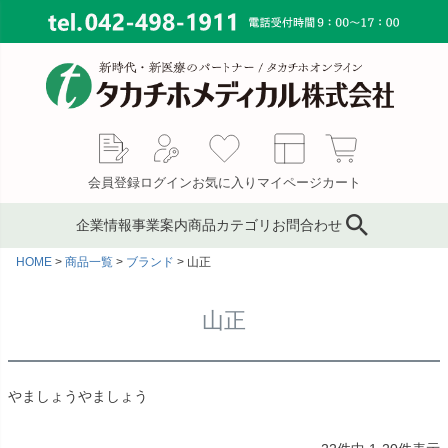
会員登録
ログイン
お気に入り
マイページ
カート
企業情報
事業案内
商品カテゴリ
お問合わせ
HOME
商品一覧
ブランド
山正
ブランド
鍼灸鍼・鍼用品
サプライ事業
会社概要
コンサルティング
ピンセット／ハサミ・ギ
もぐさ・温灸用品／電子
MAP
山正
ブス剪刀
温灸器
メディカルインテリア
代表あいさつ
サージカルテープ
テーピングテープ
採用情報
やましょうやましょう
サポーター
キャスト材・スプリント
材