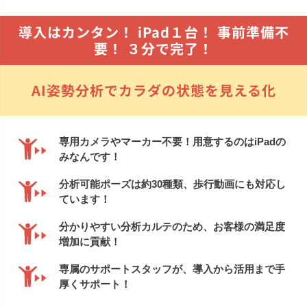
包帯
消毒用品
導入はカンタン！ iPad１台！ 事前準備不
要！ ３分で完了！
処置補助材
支持・固定用品
副子
サポート用品
AI姿勢分析でカラダの状態を見える化
スポーツケア用品
消毒剤
消毒機器
防護具
専用カメラやマーカー不要！用意するのはiPadの
みなんです！
検査器具
模型
分析可能ポーズは約30種類、歩行動画にも対応し
吸角療法器
マッサージ用品
ています！
冷・温感パップ用品／軟
物理療法
分かりやすい分析カルテのため、お客様の満足度
膏
増加に貢献！
マッサージ器
カイロプラクティック
専属のサポートスタッフが、導入から活用まで手
厚くサポート！
テーブル・ベッド
チェアー