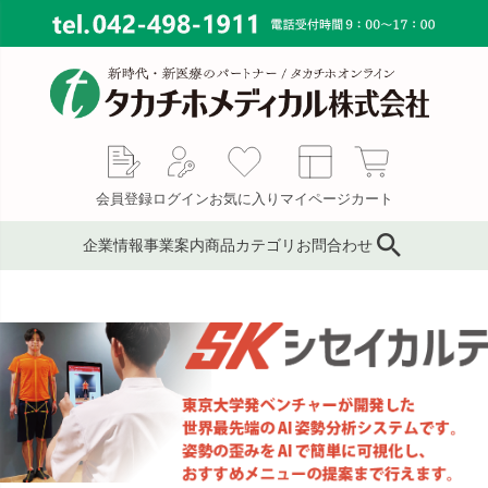
会員登録
ログイン
お気に入り
マイページ
カート
企業情報
事業案内
商品カテゴリ
お問合わせ
ブランド
鍼灸鍼・鍼用品
サプライ事業
会社概要
コンサルティング
ピンセット／ハサミ・ギ
もぐさ・温灸用品／電子
MAP
ブス剪刀
温灸器
メディカルインテリア
代表あいさつ
サージカルテープ
テーピングテープ
採用情報
サポーター
キャスト材・スプリント
材