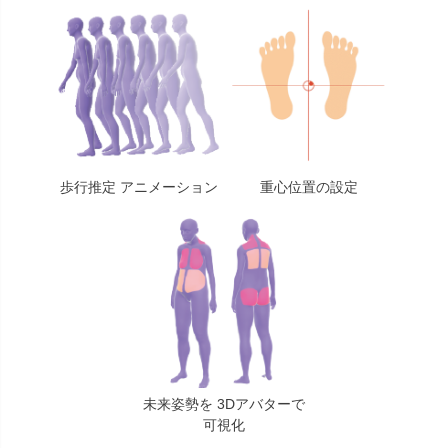
多目的マクラ・マット
カバー／シーツ／タオル
ディスポーザブルカバー
スリッパ・シューズ
ワゴン／ダストボックス
ユニフォーム／白衣
担架
杖／車いす／歩行器
歩行推定 アニメーション
重心位置の設定
ホームケア・ヘルスケア
マットレス／枕／クッシ
用品
ョン
健康補助食品
エアクリーナー／スリッ
パクリーナー
リハビリ・トレーニング
用品
未来姿勢を 3Dアバターで
可視化