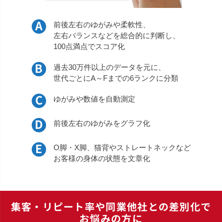
A
前後左右のゆがみや柔軟性、
左右バランスなどを総合的に判断し、
100点満点でスコア化
B
過去30万件以上のデータを元に、
世代ごとにA～Fまでの6ランクに分類
C
ゆがみや数値を自動測定
D
前後左右のゆがみをグラフ化
E
O脚・X脚、猫背やストレートネックなど
お客様の身体の状態を文章化
集客・リピート率や同業他社との差別化で
お悩みの方に