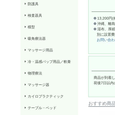
防護具
検査器具
13,20
沖縄、離
模型
湿布、厚
別に設置費
吸角療法器
お問い合わ
マッサージ用品
冷・温感パップ用品／軟膏
物理療法
商品が到着
荷後7日以内
マッサージ器
カイロプラクティック
おすすめ商
テーブル・ベッド