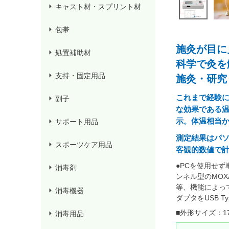
キャスト材・スプリント材
包帯
施灸が目に
処置補助材
科学で灸を
支持・固定用品
施灸・研究
これまで経験
副子
な効果である
示。体温相当
サポート用品
測定結果はパ
スポーツケア用品
客観的数値で
●PCを使用せ
消毒剤
ンネル型のMOX
等、機能によっ
消毒機器
ダプタをUSB 
■外形サイズ：170
消毒用品