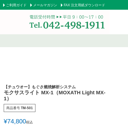
ご利用ガイド
メールマガジン
FAX 注文用紙ダウンロード
テーピングテープ
サポーター
副子
サポート用品
【チュウオー】もぐさ燃焼解析システム
模型
吸角療法器
モクサスライト MX-1（MOXATH Light MX-
1）
テーブル・ベッド
チェアー
商品番号
TM-501
ス
ユニフォーム／白衣
担架
¥
74,800
税込