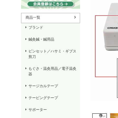
杖／車いす／歩行器
ホームケア・ヘルスケア
マッ
用品
ョン
商品一覧
ブランド
鍼灸鍼・鍼用品
ピンセット／ハサミ・ギブス
剪刀
もぐさ・温灸用品／電子温灸
器
サージカルテープ
テーピングテープ
サポーター