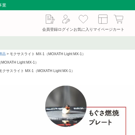
事業
会員登録
ログイン
お気に入り
マイページ
カート
用品
モクサスライト MX-1（MOXATH Light MX-1）
セット／ハサミ・ギ
もぐさ・温灸用品／電子
サージカルテープ
剪刀
温灸器
XATH Light MX-1）
モクサスライト MX-1（MOXATH Light MX-1）
用品
処置補助材
支持・固定用品
機器
防護具
検査器具
療法
マッサージ器
カイロプラクティック
スポーザブルカバー
スリッパ・シューズ
ワゴン／ダストボック