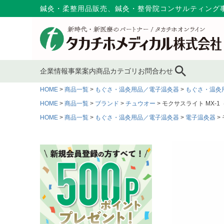
鍼灸・柔整用品販売、鍼灸・整骨院コンサルティング
企業情報
事業案内
商品カテゴリ
お問合わせ
HOME
商品一覧
もぐさ・温灸用品／電子温灸器
もぐさ・温灸
ブランド
鍼灸鍼・鍼用品
ピン
サプライ事業
会社概要
ブス
HOME
商品一覧
ブランド
チュウオー
モクサスライト MX-1（MO
コンサルティング
MAP
HOME
商品一覧
もぐさ・温灸用品／電子温灸器
電子温灸器
キャスト材・スプリント
包帯
消毒
材
メディカルインテリア
代表あいさつ
スポーツケア用品
消毒剤
消毒
採用情報
マッサージ用品
冷・温感パップ用品／軟
物理
膏
多目的マクラ・マット
カバー／シーツ／タオル
ディ