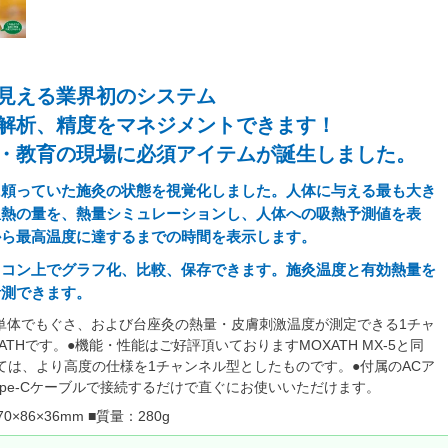
見える業界初のシステム
解析、精度をマネジメントできます！
・教育の現場に必須アイテムが誕生しました。
に頼っていた施灸の状態を視覚化しました。人体に与える最も大き
温熱の量を、熱量シミュレーションし、人体への吸熱予測値を表
から最高温度に達するまでの時間を表示します。
ソコン上でグラフ化、比較、保存できます。施灸温度と有効熱量を
計測できます。
ず単体でもぐさ、および台座灸の熱量・皮膚刺激温度が測定できる1チャ
ATHです。●機能・性能はご好評頂いておりますMOXATH MX-5と同
ては、より高度の仕様を1チャンネル型としたものです。●付属のACア
Type-Cケーブルで接続するだけで直ぐにお使いいただけます。
×86×36mm ■質量：280g