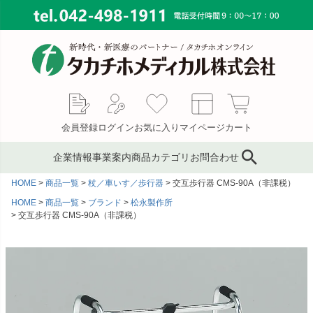
会員登録
ログイン
お気に入り
マイページ
カート
企業情報
事業案内
商品カテゴリ
お問合わせ
HOME
商品一覧
杖／車いす／歩行器
交互歩行器 CMS-90A（非課税）
ブランド
鍼灸鍼・鍼用品
サプライ事業
会社概要
HOME
商品一覧
ブランド
松永製作所
交互歩行器 CMS-90A（非課税）
コンサルティング
ピンセット／ハサミ・ギ
もぐさ・温灸用品／電子
MAP
ブス剪刀
温灸器
メディカルインテリア
代表あいさつ
サージカルテープ
テーピングテープ
採用情報
サポーター
キャスト材・スプリント
材