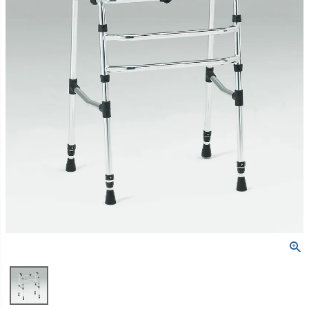
包帯
消毒用品
処置補助材
支持・固定用品
副子
サポート用品
スポーツケア用品
消毒剤
消毒機器
防護具
検査器具
模型
吸角療法器
マッサージ用品
冷・温感パップ用品／軟
物理療法
膏
マッサージ器
カイロプラクティック
テーブル・ベッド
チェアー