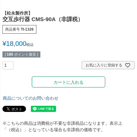
多目的マクラ・マット
カバー／シーツ／タオル
【松永製作所】
交互歩行器 CMS-90A（非課税）
ディスポーザブルカバー
スリッパ・シューズ
商品番号
TI-1326
ワゴン／ダストボックス
ユニフォーム／白衣
¥
18,000
税込
担架
杖／車いす／歩行器
[
180
ポイント進呈 ]
ホームケア・ヘルスケア
マットレス／枕／クッシ
用品
ョン
お気に入りに登録する
健康補助食品
エアクリーナー／スリッ
カートに入れる
パクリーナー
リハビリ・トレーニング
商品についてのお問い合わせ
用品
※こちらの商品は消費税が不要な非課税品になります。表示上
「（税込）」となっている場合も非課税の価格です。