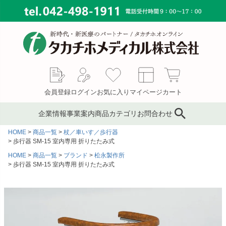
会員登録
ログイン
お気に入り
マイページ
カート
企業情報
事業案内
商品カテゴリ
お問合わせ
HOME
商品一覧
杖／車いす／歩行器
ブランド
鍼灸鍼・鍼用品
サプライ事業
会社概要
歩行器 SM-15 室内専用 折りたたみ式
HOME
商品一覧
ブランド
松永製作所
コンサルティング
ピンセット／ハサミ・ギ
もぐさ・温灸用品／電子
MAP
歩行器 SM-15 室内専用 折りたたみ式
ブス剪刀
温灸器
メディカルインテリア
代表あいさつ
サージカルテープ
テーピングテープ
採用情報
サポーター
キャスト材・スプリント
材