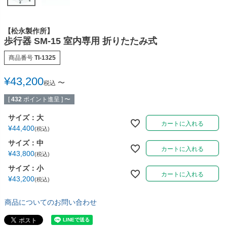
多目的マクラ・マット
カバー／シーツ／タオル
【松永製作所】
ディスポーザブルカバー
スリッパ・シューズ
歩行器 SM-15 室内専用 折りたたみ式
ワゴン／ダストボックス
ユニフォーム／白衣
商品番号
TI-1325
担架
杖／車いす／歩行器
¥
43,200
〜
税込
ホームケア・ヘルスケア
マットレス／枕／クッシ
[
432
ポイント進呈 ]
〜
用品
ョン
サイズ：大
カートに入れる
健康補助食品
エアクリーナー／スリッ
¥
44,400
税込
パクリーナー
サイズ：中
カートに入れる
¥
43,800
税込
リハビリ・トレーニング
サイズ：小
用品
カートに入れる
¥
43,200
税込
商品についてのお問い合わせ