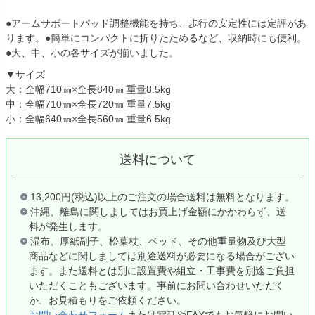
●アームサポートパッド調整機能を持ち、歩行の安定性には定評があ
ります。●簡単にコンパクトに折りたためるなど、収納時にも便利。
●大、中、小の各サイズが揃いました。
▼サイズ
大：全幅710㎜×全長840㎜ 重量8.5kg
中：全幅710㎜×全長720㎜ 重量7.5kg
小：全幅640㎜×全長560㎜ 重量6.5kg
送料について
13,200円(税込)以上のご注文の場合送料は無料となります。
沖縄、離島に関しましてはお買上げ金額にかかわらず、送
料が発生します。
湿布、厚紙副子、松葉杖、ベッド、その他重量物及び大型
商品などに関しましては別途送料が必要になる場合がござい
ます。また送料とは別に設置費や組立・工事費を別途ご負担
いただくこともございます。事前にお問い合わせいただく
か、お見積もりをご依頼ください。
お問い合わせフォーム
または電話やFAXでもお気軽にお問い