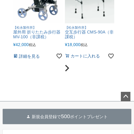
【松永製作所】
【松永製作所】
屋外用 折りたたみ歩行器
交互歩行器 CMS-90A（非
MV-100（非課税）
課税）
¥
42,000
¥
18,000
税込
税込
カートに入れる
詳細を見る
ペー
ジト
500
新規会員登録で
ポイントプレゼント
ップ
へ