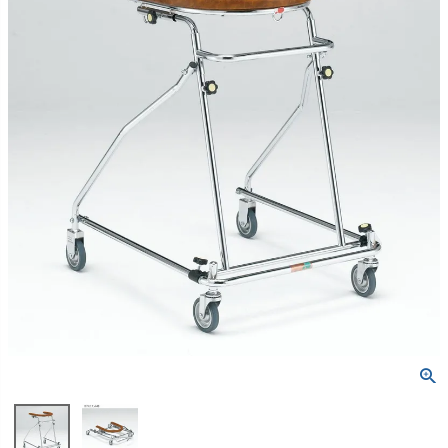
包帯
消毒用品
処置補助材
支持・固定用品
副子
サポート用品
スポーツケア用品
消毒剤
消毒機器
防護具
検査器具
模型
吸角療法器
マッサージ用品
冷・温感パップ用品／軟
物理療法
膏
マッサージ器
カイロプラクティック
テーブル・ベッド
チェアー