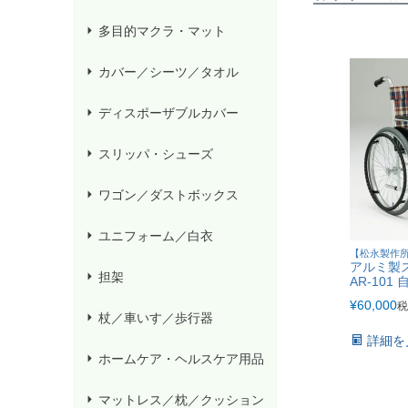
多目的マクラ・マット
カバー／シーツ／タオル
ディスポーザブルカバー
スリッパ・シューズ
ワゴン／ダストボックス
ユニフォーム／白衣
【松永製作
アルミ製
担架
AR-10
¥
60,000
税
杖／車いす／歩行器
詳細を
ホームケア・ヘルスケア用品
マットレス／枕／クッション