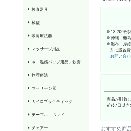
検査器具
模型
13,20
吸角療法器
沖縄、離
湿布、厚
マッサージ用品
別に設置費
お問い合わ
冷・温感パップ用品／軟膏
物理療法
マッサージ器
商品が到着
カイロプラクティック
荷後7日以内
テーブル・ベッド
チェアー
おすすめ商