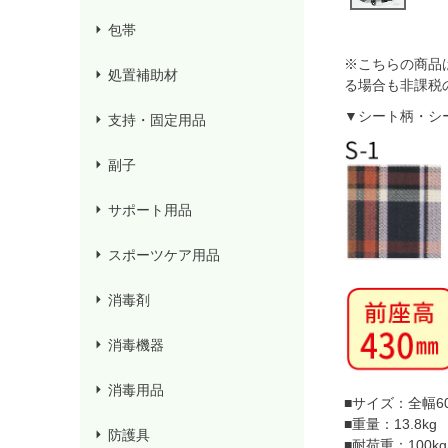
包帯
※こちらの商品
処置補助材
る場合も非課税
▼シート柄・シ
支持・固定用品
副子
サポート用品
スポーツケア用品
消毒剤
消毒機器
消毒用品
■サイズ：全幅60
■重量：13.8kg
防護具
■耐荷重：100kg