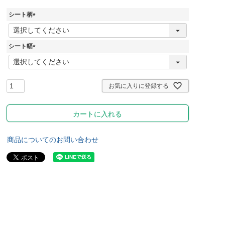
ッ
リハビリ・トレーニング
用品
シート柄
(
必
須
シート幅
)
(
必
須
)
お気に入りに登録する
カートに入れる
商品についてのお問い合わせ