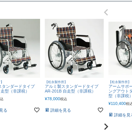
所】
【松永製作所】
【松永製作所】
スタンダードタイプ
アルミ製スタンダードタイプ
アームサポ
1 自走型（非課税）
AR-201B 自走型（非課税）
ングアウトタイ
型（非課税
¥
78,000
込
税込
¥
110,400
税
見る
詳細を見る
詳細を見