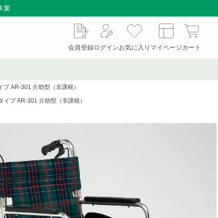
事業
会員登録
ログイン
お気に入り
マイページ
カート
 AR-301 介助型（非課税）
セット／ハサミ・ギ
もぐさ・温灸用品／電子
サージカルテープ
剪刀
温灸器
イプ AR-301 介助型（非課税）
用品
処置補助材
支持・固定用品
機器
防護具
検査器具
療法
マッサージ器
カイロプラクティック
スポーザブルカバー
スリッパ・シューズ
ワゴン／ダストボック