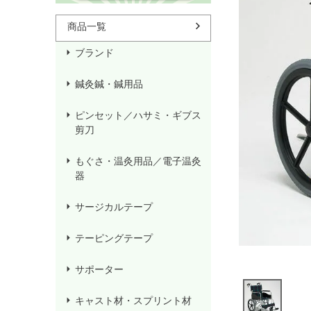
杖／車いす／歩行器
ホームケア・ヘルスケア
マッ
用品
ョン
商品一覧
ブランド
鍼灸鍼・鍼用品
ピンセット／ハサミ・ギブス
剪刀
もぐさ・温灸用品／電子温灸
器
サージカルテープ
テーピングテープ
サポーター
キャスト材・スプリント材