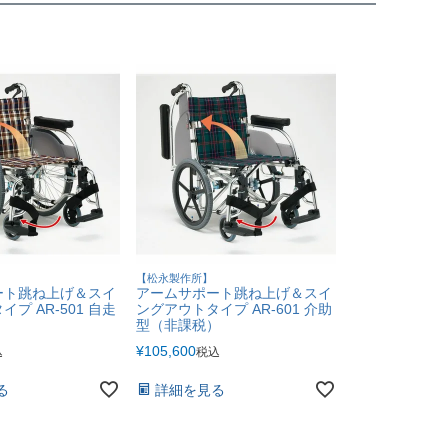
【松永製作所】
【松永製作所】
ート跳ね上げ＆スイ
アームサポート跳ね上げ＆スイ
アームサポー
プ AR-501 自走
ングアウトタイプ AR-601 介助
ングアウトタイプ
）
型（非課税）
自走型（非課
¥
105,600
¥
93,700
込
税込
税込
カートに入
る
詳細を見る