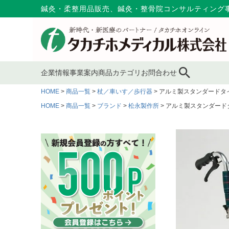
鍼灸・柔整用品販売、鍼灸・整骨院コンサルティング
企業情報
事業案内
商品カテゴリ
お問合わせ
HOME
商品一覧
杖／車いす／歩行器
アルミ製スタンダードタイプ
ブランド
鍼灸鍼・鍼用品
ピン
サプライ事業
会社概要
ブス
HOME
商品一覧
ブランド
松永製作所
アルミ製スタンダードタ
コンサルティング
MAP
キャスト材・スプリント
包帯
消毒
材
メディカルインテリア
代表あいさつ
スポーツケア用品
消毒剤
消毒
採用情報
マッサージ用品
冷・温感パップ用品／軟
物理
膏
多目的マクラ・マット
カバー／シーツ／タオル
ディ