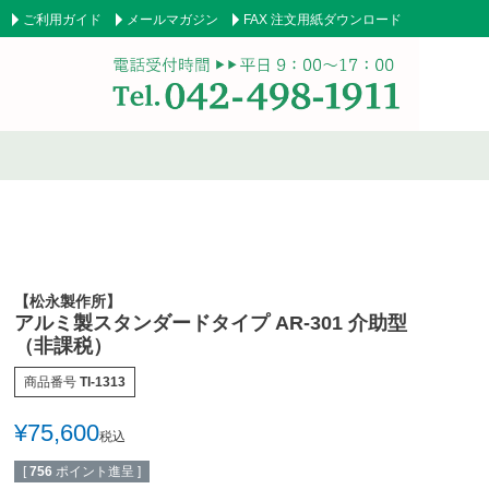
ご利用ガイド
メールマガジン
FAX 注文用紙ダウンロード
テーピングテープ
サポーター
副子
サポート用品
【松永製作所】
アルミ製スタンダードタイプ AR-301 介助型
模型
吸角療法器
（非課税）
テーブル・ベッド
チェアー
商品番号
TI-1313
¥
75,600
税込
ス
ユニフォーム／白衣
担架
[
756
ポイント進呈 ]