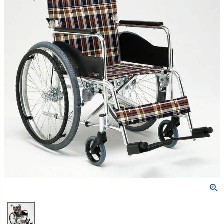
包帯
消毒用品
処置補助材
支持・固定用品
副子
サポート用品
スポーツケア用品
消毒剤
消毒機器
防護具
検査器具
模型
吸角療法器
マッサージ用品
冷・温感パップ用品／軟
物理療法
膏
マッサージ器
カイロプラクティック
テーブル・ベッド
チェアー