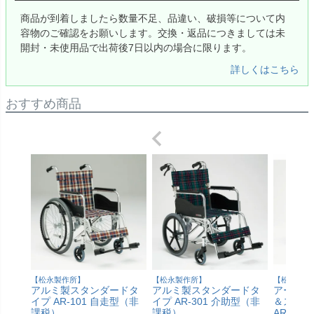
商品が到着しましたら数量不足、品違い、破損等について内
容物のご確認をお願いします。交換・返品につきましては未
開封・未使用品で出荷後7日以内の場合に限ります。
詳しくはこちら
おすすめ商品
【松永製作所】
【松永製作所】
【松永製作
アルミ製スタンダードタ
アルミ製スタンダードタ
アームサ
イプ AR-101 自走型（非
イプ AR-301 介助型（非
＆スイン
課税）
課税）
AR-50