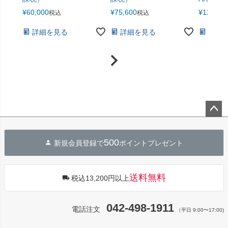
¥
60,000
¥
75,600
¥
110,40
税込
税込
詳細を見る
詳細を見る
詳細
ペー
ジト
500
新規会員登録で
ポイントプレゼント
ップ
へ
送料無料
税込13,200円以上
042-498-1911
電話注文
（平日 9:00〜17:00)