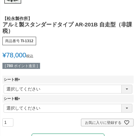
多目的マクラ・マット
カバー／シーツ／タオル
【松永製作所】
ディスポーザブルカバー
スリッパ・シューズ
アルミ製スタンダードタイプ AR-201B 自走型（非課
税）
ワゴン／ダストボックス
ユニフォーム／白衣
商品番号
TI-1312
担架
杖／車いす／歩行器
¥
78,000
税込
ホームケア・ヘルスケア
マットレス／枕／クッシ
用品
ョン
[
780
ポイント進呈 ]
健康補助食品
エアクリーナー／スリッ
シート柄
パクリーナー
(
必
リハビリ・トレーニング
須
シート幅
用品
)
(
必
須
)
お気に入りに登録する