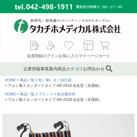
会員登録
ログイン
お気に入り
マイページ
カート
企業情報
事業案内
商品カテゴリ
お問合わせ
HOME
商品一覧
杖／車いす／歩行器
ブランド
鍼灸鍼・鍼用品
サプライ事業
会社概要
アルミ製スタンダードタイプ AR-201B 自走型（非課税）
HOME
商品一覧
ブランド
松永製作所
コンサルティング
ピンセット／ハサミ・ギ
もぐさ・温灸用品／電子
MAP
アルミ製スタンダードタイプ AR-201B 自走型（非課税）
ブス剪刀
温灸器
メディカルインテリア
代表あいさつ
サージカルテープ
テーピングテープ
採用情報
サポーター
キャスト材・スプリント
材