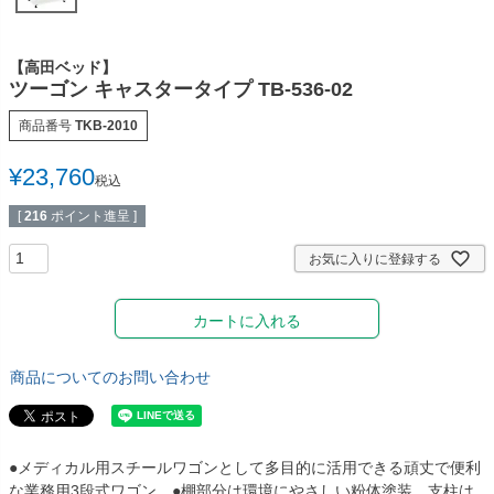
多目的マクラ・マット
カバー／シーツ／タオル
【高田ベッド】
ディスポーザブルカバー
スリッパ・シューズ
ツーゴン キャスタータイプ TB-536-02
ワゴン／ダストボックス
ユニフォーム／白衣
商品番号
TKB-2010
担架
杖／車いす／歩行器
¥
23,760
税込
ホームケア・ヘルスケア
マットレス／枕／クッシ
[
216
ポイント進呈 ]
用品
ョン
お気に入りに登録する
健康補助食品
エアクリーナー／スリッ
パクリーナー
カートに入れる
リハビリ・トレーニング
用品
商品についてのお問い合わせ
●メディカル用スチールワゴンとして多目的に活用できる頑丈で便利
な業務用3段式ワゴン。●棚部分は環境にやさしい粉体塗装。支柱は