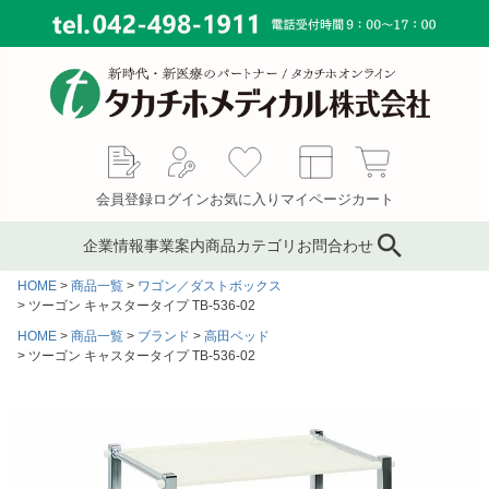
会員登録
ログイン
お気に入り
マイページ
カート
企業情報
事業案内
商品カテゴリ
お問合わせ
HOME
商品一覧
ワゴン／ダストボックス
ブランド
鍼灸鍼・鍼用品
サプライ事業
会社概要
ツーゴン キャスタータイプ TB-536-02
HOME
商品一覧
ブランド
高田ベッド
コンサルティング
ピンセット／ハサミ・ギ
もぐさ・温灸用品／電子
MAP
ツーゴン キャスタータイプ TB-536-02
ブス剪刀
温灸器
メディカルインテリア
代表あいさつ
サージカルテープ
テーピングテープ
採用情報
サポーター
キャスト材・スプリント
材