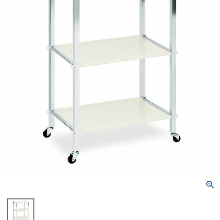
包帯
消毒用品
処置補助材
支持・固定用品
副子
サポート用品
スポーツケア用品
消毒剤
消毒機器
防護具
検査器具
模型
吸角療法器
マッサージ用品
冷・温感パップ用品／軟
物理療法
膏
マッサージ器
カイロプラクティック
テーブル・ベッド
チェアー