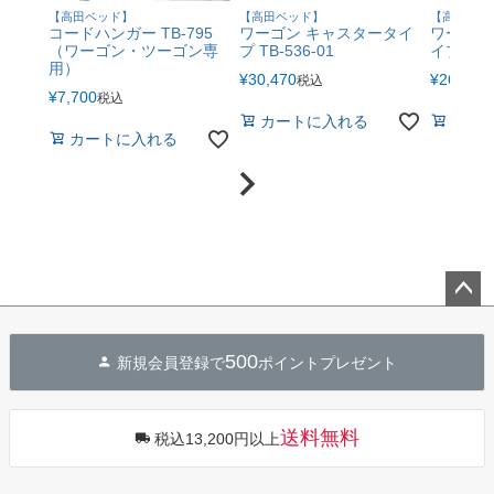
【高田ベッド】
【高田ベッド】
【高田ベッ
コードハンガー TB-795
ワーゴン キャスタータイ
ワーゴン
（ワーゴン・ツーゴン専
プ TB-536-01
イプ TB-
用）
¥
30,470
¥
26,950
税込
¥
7,700
税込
カートに入れる
カー
カートに入れる
ペー
ジト
500
新規会員登録で
ポイントプレゼント
ップ
へ
送料無料
税込13,200円以上