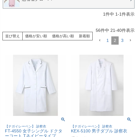
包帯
消毒用品
1
件中
1
-
1
件表示
処置補助材
支持・固定用品
56
件中
21
-
40
件表示
副子
サポート用品
並び替え
価格が安い順
価格が高い順
新着順
1
2
3
スポーツケア用品
消毒剤
消毒機器
防護具
検査器具
模型
吸角療法器
マッサージ用品
冷・温感パップ用品／軟
物理療法
膏
マッサージ器
カイロプラクティック
【ナガイレーベン】 診察衣
【ナガイレーベン】 診察衣
テーブル・ベッド
チェアー
FT-4550 女子シングル ドクタ
KEX-5100 男子ダブル 診察衣
ーコート Tネイビータイプ