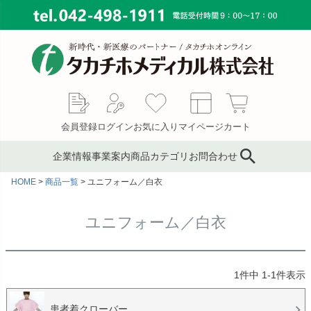
会員登録
ログイン
お気に入り
マイページ
カート
企業情報
事業案内
商品カテゴリ
お問合わせ
HOME
商品一覧
ユニフォーム／白衣
ブランド
鍼灸鍼・鍼用品
サプライ事業
会社概要
コンサルティング
ピンセット／ハサミ・ギ
もぐさ・温灸用品／電子
MAP
ユニフォーム／白衣
ブス剪刀
温灸器
メディカルインテリア
代表あいさつ
サージカルテープ
テーピングテープ
採用情報
1
件中
1
-
1
件表示
サポーター
キャスト材・スプリント
材
患者着クローバー