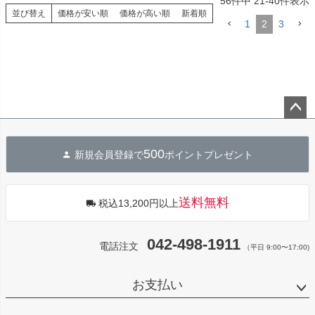
56
件中
21
-
40
件表示
並び替え
価格が安い順
価格が高い順
新着順
1
2
3
ペー
ジト
500
新規会員登録で
ポイントプレゼント
ップ
へ
送料無料
税込13,200円以上
042-498-1911
電話注文
（平日 9:00〜17:00)
お支払い