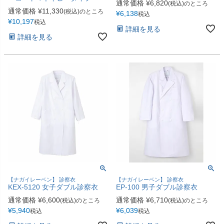
通常価格
¥
6,820
(税込)のところ
多目的マクラ・マット
カバー／シーツ／タオル
通常価格
¥
11,330
(税込)のところ
¥
6,138
税込
¥
10,197
税込
詳細を見る
ディスポーザブルカバー
スリッパ・シューズ
詳細を見る
ワゴン／ダストボックス
ユニフォーム／白衣
担架
杖／車いす／歩行器
ホームケア・ヘルスケア
マットレス／枕／クッシ
用品
ョン
健康補助食品
エアクリーナー／スリッ
パクリーナー
リハビリ・トレーニング
用品
【ナガイレーベン】 診察衣
【ナガイレーベン】 診察衣
KEX-5120 女子ダブル診察衣
EP-100 男子ダブル診察衣
通常価格
¥
6,600
通常価格
¥
6,710
(税込)のところ
(税込)のところ
¥
5,940
¥
6,039
税込
税込