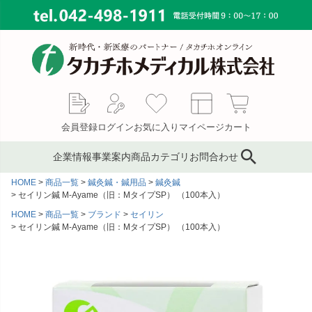
会員登録
ログイン
お気に入り
マイページ
カート
企業情報
事業案内
商品カテゴリ
お問合わせ
HOME
商品一覧
鍼灸鍼・鍼用品
鍼灸鍼
ブランド
鍼灸鍼・鍼用品
サプライ事業
会社概要
セイリン鍼 M-Ayame（旧：MタイプSP） （100本入）
HOME
商品一覧
ブランド
セイリン
コンサルティング
ピンセット／ハサミ・ギ
もぐさ・温灸用品／電子
MAP
セイリン鍼 M-Ayame（旧：MタイプSP） （100本入）
ブス剪刀
温灸器
メディカルインテリア
代表あいさつ
サージカルテープ
テーピングテープ
採用情報
サポーター
キャスト材・スプリント
材