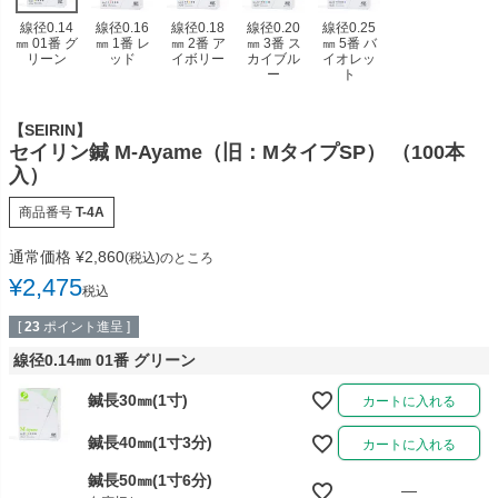
多目的マクラ・マット
カバー／シーツ／タオル
線径0.14
線径0.16
線径0.18
線径0.20
線径0.25
㎜ 01番 グ
㎜ 1番 レ
㎜ 2番 ア
㎜ 3番 ス
㎜ 5番 バ
リーン
ッド
イボリー
カイブル
イオレッ
ディスポーザブルカバー
スリッパ・シューズ
ー
ト
ワゴン／ダストボックス
ユニフォーム／白衣
【SEIRIN】
セイリン鍼 M-Ayame（旧：MタイプSP） （100本
担架
杖／車いす／歩行器
入）
ホームケア・ヘルスケア
マットレス／枕／クッシ
商品番号
T-4A
用品
ョン
通常価格
¥
2,860
(税込)のところ
健康補助食品
エアクリーナー／スリッ
¥
2,475
税込
パクリーナー
[
23
ポイント進呈 ]
リハビリ・トレーニング
線径0.14㎜ 01番 グリーン
用品
鍼長30㎜(1寸)
カートに入れる
鍼長40㎜(1寸3分)
カートに入れる
鍼長50㎜(1寸6分)
—