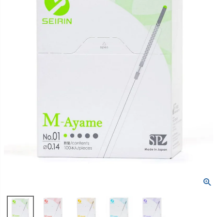
包帯
消毒用品
処置補助材
支持・固定用品
副子
サポート用品
スポーツケア用品
消毒剤
消毒機器
防護具
検査器具
模型
吸角療法器
マッサージ用品
冷・温感パップ用品／軟
物理療法
膏
マッサージ器
カイロプラクティック
テーブル・ベッド
チェアー