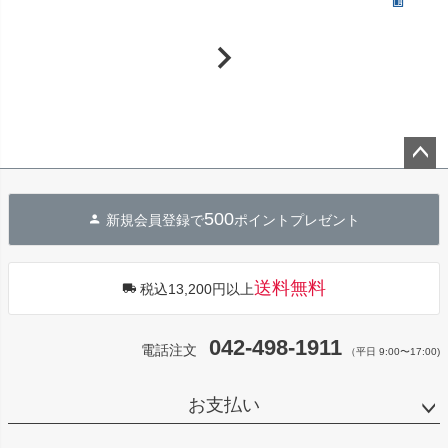
詳細
ペー
ジト
500
新規会員登録で
ポイントプレゼント
ップ
へ
送料無料
税込13,200円以上
042-498-1911
電話注文
（平日 9:00〜17:00)
お支払い