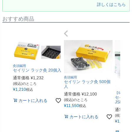
詳しくはこちら
おすすめ商品
灸頭鍼用
セイリン ラック灸 20個入
灸頭鍼用
通常価格
¥
1,232
セイリン ラック灸 500個
(税込)のところ
人
¥
1,210
税込
【SEIRIN】
通常価格
¥
12,100
セイリン鍼
(税込)のところ
カートに入れる
JSP） 
¥
11,550
税込
通常価格
(税込)の
カートに入れる
¥
1,705
税