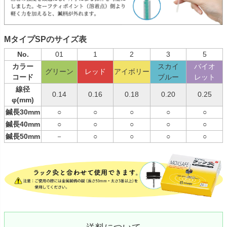
MタイプSPのサイズ表
No.
01
1
2
3
5
カラー
スカイ
バイオ
グリーン
レッド
アイボリー
コード
ブルー
レット
線径
0.14
0.16
0.18
0.20
0.25
φ(mm)
鍼長30mm
○
○
○
○
○
鍼長40mm
○
○
○
○
○
鍼長50mm
－
○
○
○
○