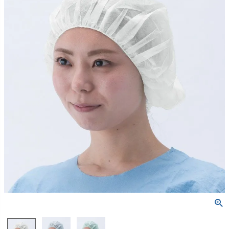
包帯
消毒用品
処置補助材
支持・固定用品
副子
サポート用品
スポーツケア用品
消毒剤
消毒機器
防護具
検査器具
模型
吸角療法器
マッサージ用品
冷・温感パップ用品／軟
物理療法
膏
マッサージ器
カイロプラクティック
テーブル・ベッド
チェアー