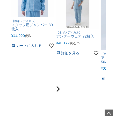
【ホギメディカル】
スタッフ用ジャンパー 30
枚入
【ホギメディカル】
¥
44,220
税込
アンダーウェア 72枚入
¥
40,172
〜
税込
カートに入れる
詳細を見る
【ホギメデ
アイソレ
50枚入
¥
23,100
詳細