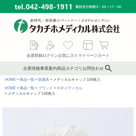
会員登録
ログイン
お気に入り
マイページ
カート
企業情報
事業案内
商品カテゴリ
お問合わせ
HOME
商品一覧
防護具
メディカルキャップ 100枚入
ブランド
鍼灸鍼・鍼用品
サプライ事業
会社概要
HOME
商品一覧
ブランド
ホギメディカル
メディカルキャップ 100枚入
コンサルティング
ピンセット／ハサミ・ギ
もぐさ・温灸用品／電子
MAP
ブス剪刀
温灸器
メディカルインテリア
代表あいさつ
サージカルテープ
テーピングテープ
採用情報
サポーター
キャスト材・スプリント
材