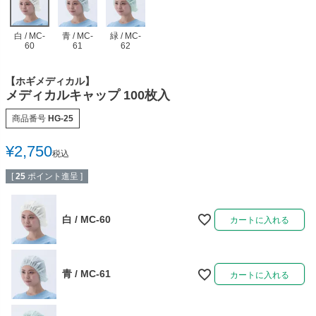
多目的マクラ・マット
カバー／シーツ／タオル
白 / MC-
青 / MC-
緑 / MC-
ディスポーザブルカバー
スリッパ・シューズ
60
61
62
ワゴン／ダストボックス
ユニフォーム／白衣
【ホギメディカル】
メディカルキャップ 100枚入
担架
杖／車いす／歩行器
商品番号
HG-25
ホームケア・ヘルスケア
マットレス／枕／クッシ
用品
ョン
¥
2,750
税込
[
25
ポイント進呈 ]
健康補助食品
エアクリーナー／スリッ
パクリーナー
白 / MC-60
カートに入れる
リハビリ・トレーニング
用品
青 / MC-61
カートに入れる