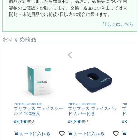
商品が到着しましたら数量不足、品違い、破損等について内
容物のご確認をお願いします。交換・返品につきましては未
開封・未使用品で出荷後7日以内の場合に限ります。
詳しくはこちら
おすすめ商品
Purifas FaceShield
Purifas FaceShield
Purifas Fac
プリファス フェイスシー
プリファス フェイスパッ
プリファ
ルド 100枚入
ド カバー付き
ドカバー
¥
3,190
¥
5,390
¥
3,080
税込
税込
税
カートに入れる
カートに入れる
カー