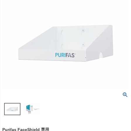
包帯
消毒用品
処置補助材
支持・固定用品
副子
サポート用品
スポーツケア用品
消毒剤
消毒機器
防護具
検査器具
模型
吸角療法器
マッサージ用品
冷・温感パップ用品／軟
物理療法
膏
マッサージ器
カイロプラクティック
テーブル・ベッド
チェアー
Purifas FaceShield 専用