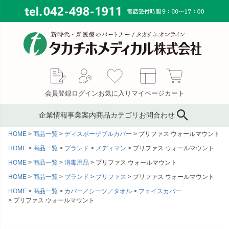
会員登録
ログイン
お気に入り
マイページ
カート
企業情報
事業案内
商品カテゴリ
お問合わせ
HOME
商品一覧
ディスポーザブルカバー
プリファス ウォールマウント
ブランド
鍼灸鍼・鍼用品
サプライ事業
会社概要
HOME
商品一覧
ブランド
メディマン
プリファス ウォールマウント
コンサルティング
ピンセット／ハサミ・ギ
もぐさ・温灸用品／電子
MAP
HOME
商品一覧
消毒用品
プリファス ウォールマウント
ブス剪刀
温灸器
HOME
商品一覧
ブランド
プリファス
プリファス ウォールマウント
メディカルインテリア
代表あいさつ
サージカルテープ
テーピングテープ
HOME
商品一覧
カバー／シーツ／タオル
フェイスカバー
プリファス ウォールマウント
採用情報
サポーター
キャスト材・スプリント
材