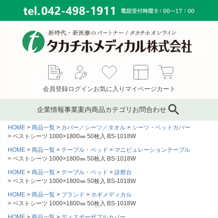
会員登録
ログイン
お気に入り
マイページ
カート
企業情報
事業案内
商品カテゴリ
お問合わせ
HOME
商品一覧
カバー／シーツ／タオル
シーツ・ベットカバー
ブランド
鍼灸鍼・鍼用品
サプライ事業
会社概要
ベストシーツ 1000×1800㎜ 50枚入 BS-1018W
HOME
商品一覧
テーブル・ベッド
マニピュレーションテーブル
コンサルティング
ピンセット／ハサミ・ギ
もぐさ・温灸用品／電子
MAP
ベストシーツ 1000×1800㎜ 50枚入 BS-1018W
ブス剪刀
温灸器
メディカルインテリア
代表あいさつ
HOME
商品一覧
テーブル・ベッド
診察台
サージカルテープ
テーピングテープ
ベストシーツ 1000×1800㎜ 50枚入 BS-1018W
採用情報
HOME
商品一覧
ブランド
ホギメディカル
サポーター
キャスト材・スプリント
ベストシーツ 1000×1800㎜ 50枚入 BS-1018W
材
HOME
商品一覧
ディスポーザブルカバー