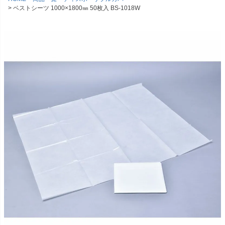
ベストシーツ 1000×1800㎜ 50枚入 BS-1018W
包帯
消毒用品
処置補助材
支持・固定用品
副子
サポート用品
スポーツケア用品
消毒剤
消毒機器
防護具
検査器具
模型
吸角療法器
マッサージ用品
冷・温感パップ用品／軟
物理療法
膏
マッサージ器
カイロプラクティック
テーブル・ベッド
チェアー