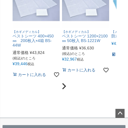
【ホギメディカル】
【ホギメディカル】
【メディテ
ベストシーツ 400×450
ベストシーツ 1200×2100
防水シーツ
㎜ 200枚入×4箱 BS-
㎜ 50枚入 BS-1221W
¥
41,800
44W
通常価格
¥
36,630
通常価格
¥
43,824
(税込)のところ
詳細
(税込)のところ
¥
32,967
税込
¥
39,446
税込
カートに入れる
カートに入れる
ペー
ジト