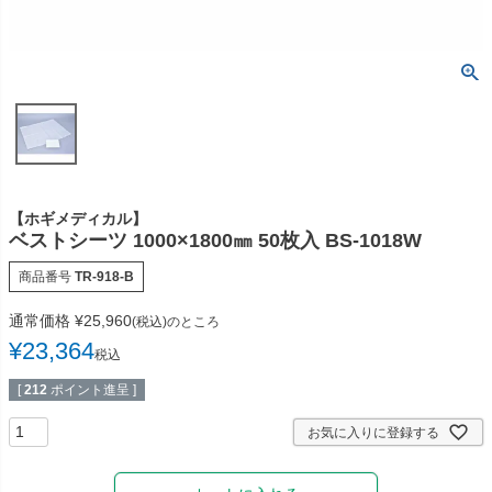
多目的マクラ・マット
カバー／シーツ／タオル
ディスポーザブルカバー
スリッパ・シューズ
ワゴン／ダストボックス
ユニフォーム／白衣
担架
杖／車いす／歩行器
ホームケア・ヘルスケア
マットレス／枕／クッシ
【ホギメディカル】
用品
ョン
ベストシーツ 1000×1800㎜ 50枚入 BS-1018W
健康補助食品
エアクリーナー／スリッ
商品番号
TR-918-B
パクリーナー
通常価格
¥
25,960
(税込)のところ
リハビリ・トレーニング
¥
23,364
税込
用品
[
212
ポイント進呈 ]
お気に入りに登録する