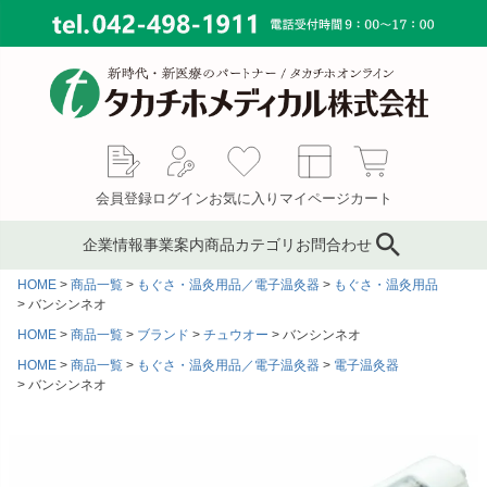
会員登録
ログイン
お気に入り
マイページ
カート
企業情報
事業案内
商品カテゴリ
お問合わせ
HOME
商品一覧
もぐさ・温灸用品／電子温灸器
もぐさ・温灸用品
ブランド
鍼灸鍼・鍼用品
サプライ事業
会社概要
バンシンネオ
HOME
商品一覧
ブランド
チュウオー
バンシンネオ
コンサルティング
ピンセット／ハサミ・ギ
もぐさ・温灸用品／電子
MAP
ブス剪刀
温灸器
HOME
商品一覧
もぐさ・温灸用品／電子温灸器
電子温灸器
メディカルインテリア
代表あいさつ
バンシンネオ
サージカルテープ
テーピングテープ
採用情報
サポーター
キャスト材・スプリント
材