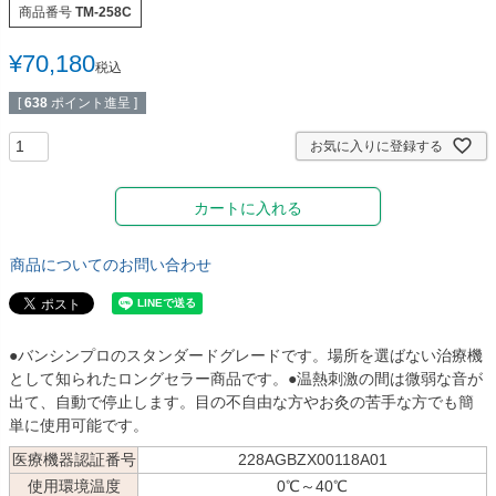
商品番号
TM-258C
多目的マクラ・マット
カバー／シーツ／タオル
¥
70,180
税込
ディスポーザブルカバー
スリッパ・シューズ
[
638
ポイント進呈 ]
ワゴン／ダストボックス
ユニフォーム／白衣
お気に入りに登録する
担架
杖／車いす／歩行器
カートに入れる
ホームケア・ヘルスケア
マットレス／枕／クッシ
用品
ョン
商品についてのお問い合わせ
健康補助食品
エアクリーナー／スリッ
パクリーナー
リハビリ・トレーニング
●バンシンプロのスタンダードグレードです。場所を選ばない治療機
用品
として知られたロングセラー商品です。●温熱刺激の間は微弱な音が
出て、自動で停止します。目の不自由な方やお灸の苦手な方でも簡
単に使用可能です。
医療機器認証番号
228AGBZX00118A01
使用環境温度
0℃～40℃