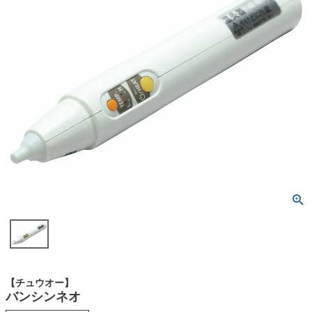
包帯
消毒用品
処置補助材
支持・固定用品
副子
サポート用品
スポーツケア用品
消毒剤
消毒機器
防護具
検査器具
模型
吸角療法器
マッサージ用品
冷・温感パップ用品／軟
物理療法
膏
マッサージ器
カイロプラクティック
【チュウオー】
バンシンネオ
テーブル・ベッド
チェアー