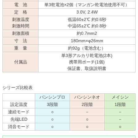
電 池
単3乾電池×2個（マンガン乾電池使用不可）
定 格
3.0V, 2.4W
刺激温度
低温60±2℃ 約0.6秒
刺激時間
中温65±2℃ 約0.8秒
刺激面積
約0.7mm2
寸 法
180mm×φ26mm
重 量
約92g（電池含む）
単3形アルカリ乾電池(2本)
付属品
携帯用ポーチ(1個)
保証書、取扱説明書
シリーズ比較表
バンシンプロ
バンシンネオ
メイシン
設定温度
3段階
2段階
1段階
連続モード
○
－
－
先端LED
○
○
－
消音モード
○
○
○