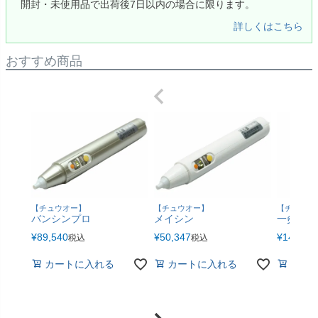
開封・未使用品で出荷後7日以内の場合に限ります。
詳しくはこちら
おすすめ商品
【チュウオー】
【チュウオー】
【チュウオ
バンシンプロ
メイシン
一灸 IKK
¥
89,540
¥
50,347
¥
143,99
税込
税込
カートに入れる
カートに入れる
カー